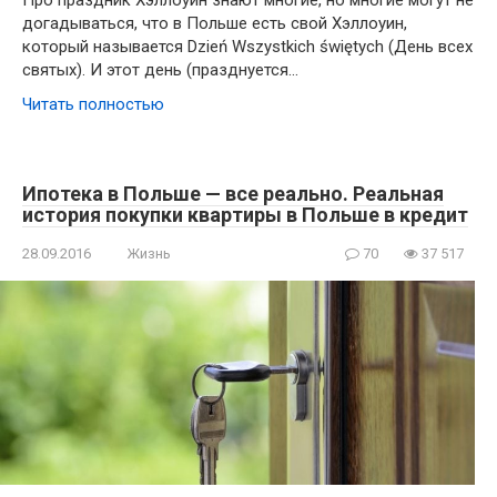
Про праздник Хэллоуин знают многие, но многие могут не
догадываться, что в Польше есть свой Хэллоуин,
который называется Dzień Wszystkich świętych (День всех
святых). И этот день (празднуется…
Читать полностью
Ипотека в Польше — все реально. Реальная
история покупки квартиры в Польше в кредит
28.09.2016
Жизнь
70
37 517