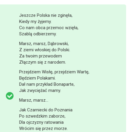
Jeszcze Polska nie zginęła,
Kiedy my żyjemy.
Co nam obca przemoc wzięła,
Szablą odbierzemy.
Marsz, marsz, Dąbrowski,
Z ziemi włoskiej do Polski.
Za twoim przewodem
Złączym się z narodem.
Przejdziem Wisłę, przejdziem Wartę,
Będziem Polakami.
Dał nam przykład Bonaparte,
Jak zwyciężać mamy.
Marsz, marsz…
Jak Czarniecki do Poznania
Po szwedzkim zaborze,
Dla ojczyzny ratowania
Wrócim się przez morze.