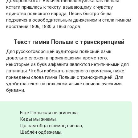
Домбровского». Величественная музыка как нельзя
кстати пришлась к тексту, взывающему к чувству
единства польского народа. Песнь быстро была
подхвачена освободительным движением и стала гимном
восстаний 1806, 1830 и 1863 годов.
Текст гимна Польши с транскрипцией
Для русскоговорящей аудитории польский язык
довольно сложен в произношении, кроме того,
некоторые из букв алфавита являются нетипичными для
латиницы. Чтобы избежать неверного прочтения, ниже
приведены слова гимна Польши с транскрипцией. Для
удобства текст на польском языке написан русскими
буквами.
Еще Польская не згиненла,
Кеды мы жиемы.
Цо нам обца пшемоц взенла,
Шаблён одбежемы.