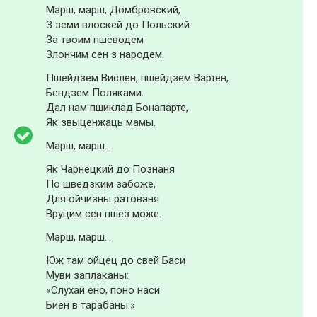
Марш, марш, Домбровский,
З земи влоскей до Польский.
За твоим пшеводем
Злончим сен з народем.
Пшейдзем Вислен, пшейдзем Вартен,
Бендзем Поляками.
Дал нам пшиклад Бонапарте,
Як звыценжаць мамы.
Марш, марш…
Як Чарнецкий до Познаня
По шведзким забоже,
Для ойчизны ратованя
Вруцим сен пшез може.
Марш, марш…
Юж там ойцец до свей Баси
Муви заплаканы:
«Слухай ено, поно наси
Биён в тарабаны.»