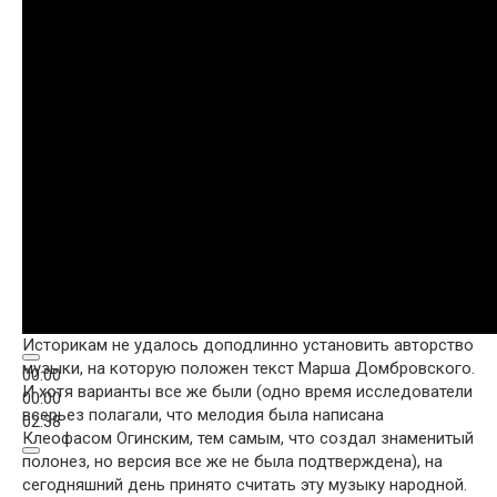
Историкам не удалось доподлинно установить авторство
музыки, на которую положен текст Марша Домбровского.
00:00
И хотя варианты все же были (одно время исследователи
00:00
всерьез полагали, что мелодия была написана
02:38
Клеофасом Огинским, тем самым, что создал знаменитый
полонез, но версия все же не была подтверждена), на
сегодняшний день принято считать эту музыку народной.