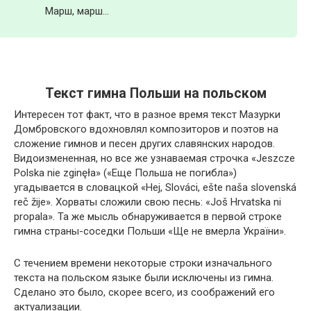
Марш, марш…
Текст гимна Польши на польском
Интересен тот факт, что в разное время текст Мазурки
Домбровского вдохновлял композиторов и поэтов на
сложение гимнов и песен других славянских народов.
Видоизмененная, но все же узнаваемая строчка «Jeszcze
Polska nie zginęła» («Еще Польша не погибла»)
угадывается в словацкой «Hej, Slováci, ešte naša slovenská
reč žije». Хорваты сложили свою песнь: «Još Hrvatska ni
propala». Та же мысль обнаруживается в первой строке
гимна страны-соседки Польши «Ще не вмерла України».
С течением времени некоторые строки изначального
текста на польском языке были исключены из гимна.
Сделано это было, скорее всего, из соображений его
актуализации.