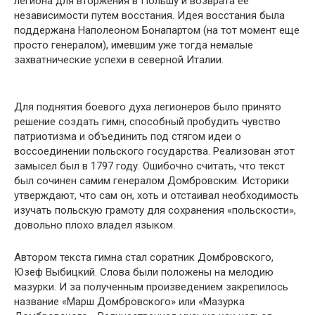
легиона для вторжения в Польшу и возврата ее
независимости путем восстания. Идея восстания была
поддержана Наполеоном Бонапартом (на тот момент еще
просто генералом), имевшим уже тогда немалые
захватнические успехи в северной Италии.
Для поднятия боевого духа легионеров было принято
решение создать гимн, способный пробудить чувство
патриотизма и объединить под стягом идеи о
воссоединении польского государства. Реализован этот
замысел был в 1797 году. Ошибочно считать, что текст
был сочинен самим генералом Домбровским. Историки
утверждают, что сам он, хоть и отстаивал необходимость
изучать польскую грамоту для сохранения «польскости»,
довольно плохо владел языком.
Автором текста гимна стал соратник Домбровского,
Юзеф Выбицкий. Слова были положены на мелодию
мазурки. И за полученным произведением закрепилось
название «Марш Домбровского» или «Мазурка