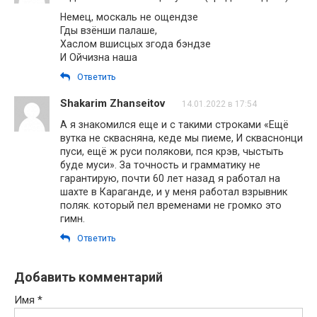
Немец, москаль не ощендзе
Гды взёнши палаше,
Хаслом вшисцых згода бэндзе
И Ойчизна наша
Ответить
Shakarim Zhanseitov
14.01.2022 в 17:54
А я знакомился еще и с такими строками «Ещё
вутка не сквасняна, кеде мы пиеме, И скваснонци
пуси, ещё ж руси полякови, пся крэв, чыстыть
буде муси». За точность и грамматику не
гарантирую, почти 60 лет назад я работал на
шахте в Караганде, и у меня работал взрывник
поляк. который пел временами не громко это
гимн.
Ответить
Добавить комментарий
Имя
*