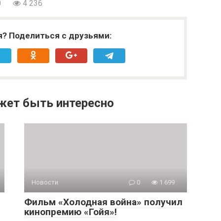
0
4 236
я? Поделиться с друзьями:
жет быть интересно
Новости
0
1 699
Фильм «Холодная война» получил
кинопремию «Гойя»!