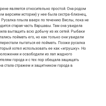
рене является относительно простой. Она родом
ым версиям истории) у нее была сестра-близнец,
. Русалка плыла вверх по течению Вислы, пока не
ходится старая часть Варшавы. Там она увидела
шила вытащить всю добычу из их сетей. Рыбаки
ались поймать его, но как только они увидели
 перестали пытаться её поймать. Позже русалка
торый хотел использовать ее как «игрушку». Но
положении и освободили из лап жадного
ителям города и с тех пор обещала защищать
на стала стражем и защитником города в