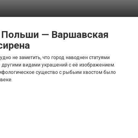
 Польши — Варшавская
сирена
удно не заметить, что город наводнен статуями
 и другими видами украшений с её изображением.
 мифологическое существо с рыбьим хвостом было
веке.