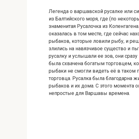
Легенда о варшавской русалке или си
из Балтийского моря, где (по некотор
знаменитая Русалочка из Копенгагена
оказалась в том месте, где сейчас на
рыбаков, которые ловили рыбу, и ре
злились на навязчивое существо и пыт
русалку и услышали ее зов, они сразу
была схвачена богатым торговцем, ко
рыбаки не смогли видеть её в таком 
торговца. Русалка была благодарна ж
рыбаков и их дома. С этого момента о
непростые для Варшавы времена.